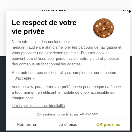
Lire la suite
Lire
Opticien
Notre magasin
Nos marques
Actualités
Expert en Santé Visuelle
Opticiens Par Conviction