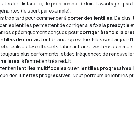
outes les distances, de près comme de loin. L’avantage : pas
 gênantes (le sport par exemple).
mais trop tard pour commencer à
porter des lentilles
. De plus
 car les lentilles permettent de corriger à la fois la
presbytie
et
ntilles spécifiquement conçues pour
corriger à la fois la pr
entilles de contact
ont beaucoup évolué. Elles sont aujourd’h
été réalisés, les différents fabricants innovent constamment
s toujours plus performants, et des fréquences de renouvellem
rnalières
, à l’entretien très réduit.
stent en
lentilles
multifocales
ou en
lentilles progressives
.
u que des
lunettes progressives
. Neuf porteurs de lentilles 