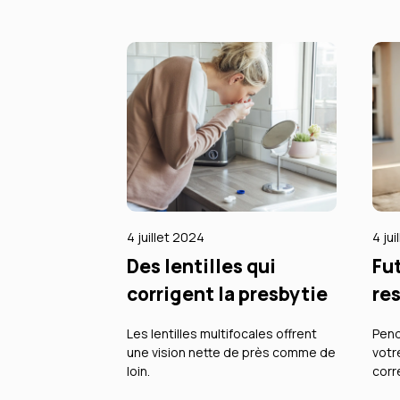
4 juillet 2024
4 ju
Des lentilles qui
Fu
corrigent la presbytie
res
Les lentilles multifocales offrent
Pend
une vision nette de près comme de
votr
loin.
corr