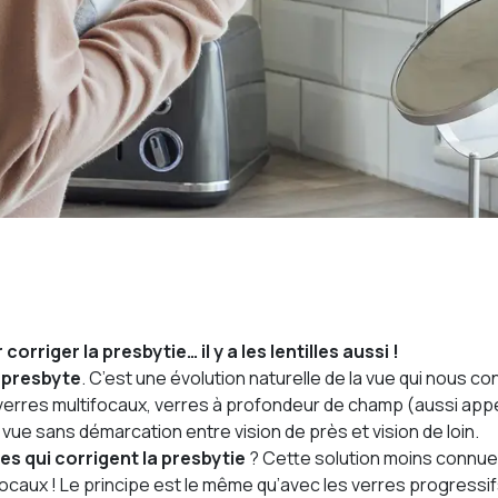
corriger la presbytie… il y a les lentilles aussi !
t
presbyte
. C’est une évolution naturelle de la vue qui nous c
ns : verres multifocaux, verres à profondeur de champ (aussi a
 vue sans démarcation entre vision de près et vision de loin.
lles qui corrigent la presbytie
? Cette solution moins connue
ocaux ! Le principe est le même qu’avec les verres progressifs o