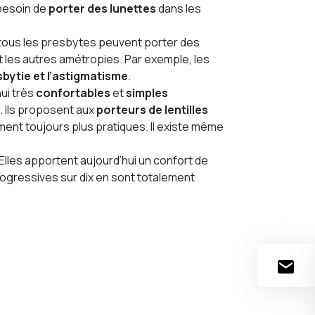
 besoin de
porter des lunettes
dans les
, tous les presbytes peuvent porter des
 les autres amétropies. Par exemple, les
esbytie et l’astigmatisme
.
ui très
confortables
et
simples
. Ils proposent aux
porteurs de lentilles
ent toujours plus pratiques. Il existe même
 Elles apportent aujourd’hui un confort de
progressives sur dix en sont totalement