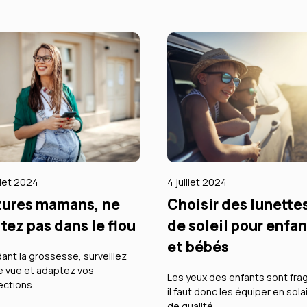
illet 2024
4 juillet 2024
tures mamans, ne
Choisir des lunette
tez pas dans le flou
de soleil pour enfa
et bébés
ant la grossesse, surveillez
e vue et adaptez vos
Les yeux des enfants sont frag
ections.
il faut donc les équiper en sola
de qualité.